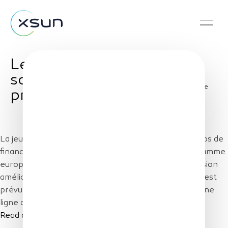
Les Echos : Le drone
solaire d'XSun va
Share
prendre son envol
La jeune société innovante mobilise 5,3 millions d'euros de
financement public, provenant notamment du programme
européen de recherche H2020. XSun lance une version
améliorée de son drone solaire, dont le vol inaugural est
prévu ce premier trimestre, et s'apprête à installer une
ligne de production à Guérande, en Loire-Atlantique.
Read article