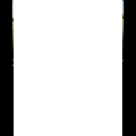
SolarXOne, January 2023 - Demo flight with 25+knots of wind / fully
autonomous take-off/cruise and landing.