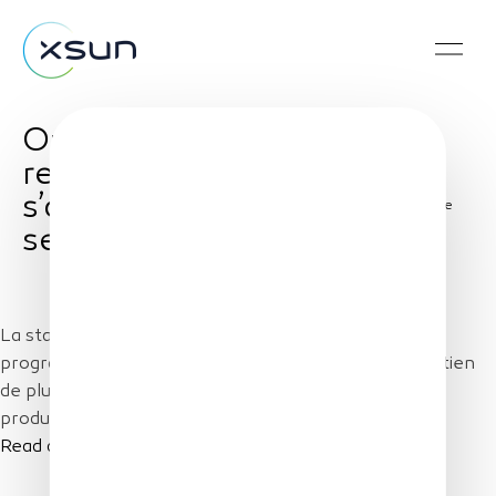
Ouest France : Xsun
reconnue par l’Europe
s’apprête à fabriquer
Share
ses drones en série
La start-up Xsun vient d’être sélectionnée par le
programme européen H 2020 qui lui apporte un soutien
de plus de 5 M€ et va lui permettre de lancer la
production en série de ses drones autonomes.
Read article