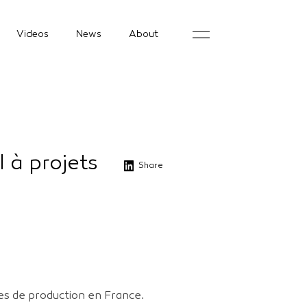
Videos
News
About
l à projets
Share
nes de production en France.